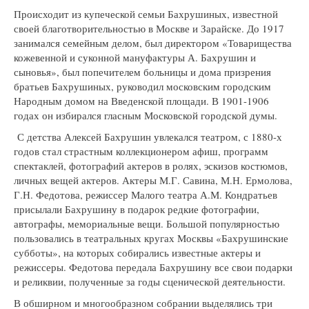
Происходит из купеческой семьи Бахрушиных, известной
своей благотворительностью в Москве и Зарайске. До 1917
занимался семейным делом, был директором «Товарищества
кожевенной и суконной мануфактуры А. Бахрушин и
сыновья», был попечителем больницы и дома призрения
братьев Бахрушиных, руководил московским городским
Народным домом на Введенской площади. В 1901-1906
годах он избирался гласным Московской городской думы.
С детства Алексей Бахрушин увлекался театром, с 1880-х
годов стал страстным коллекционером афиш, программ
спектаклей, фотографий актеров в ролях, эскизов костюмов,
личных вещей актеров. Актеры М.Г. Савина, М.Н. Ермолова,
Г.Н. Федотова, режиссер Малого театра А.М. Кондратьев
присылали Бахрушину в подарок редкие фотографии,
автографы, мемориальные вещи. Большой популярностью
пользовались в театральных кругах Москвы «Бахрушинские
субботы», на которых собирались известные актеры и
режиссеры. Федотова передала Бахрушину все свои подарки
и реликвии, полученные за годы сценической деятельности.
В обширном и многообразном собрании выделялись три