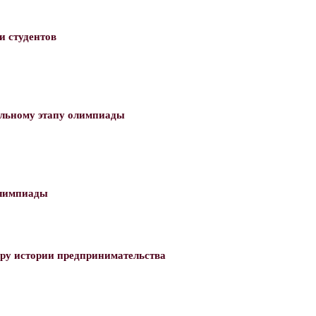
и студентов
альному этапу олимпиады
олимпиады
еру истории предпринимательства