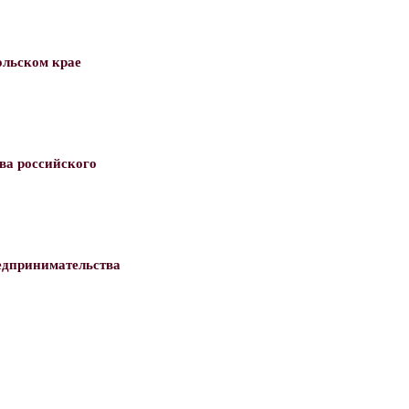
ольском крае
ва российского
едпринимательства