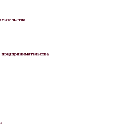
имательства
и предпринимательства
ы