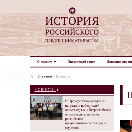
О проекте
Экспертный совет
Дирекция проек
Главная
»
Новости
НОВОСТИ
В Президентской академии
наградили победителей
олимпиады XII Всероссийской
олимпиады по истории
российского
предпринимательства среди
студентов