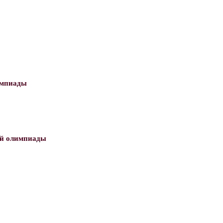
импиады
ой олимпиады